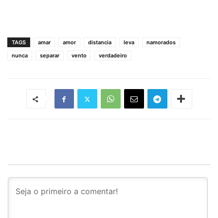
TAGS
amar
amor
distancia
leva
namorados
nunca
separar
vento
verdadeiro