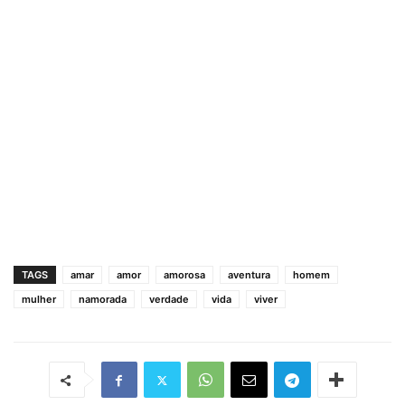
TAGS
amar
amor
amorosa
aventura
homem
mulher
namorada
verdade
vida
viver