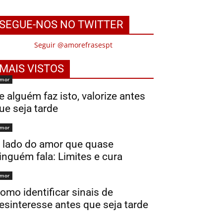
SEGUE-NOS NO TWITTER
Seguir @amorefrasespt
MAIS VISTOS
mor
e alguém faz isto, valorize antes
ue seja tarde
mor
 lado do amor que quase
inguém fala: Limites e cura
mor
omo identificar sinais de
esinteresse antes que seja tarde