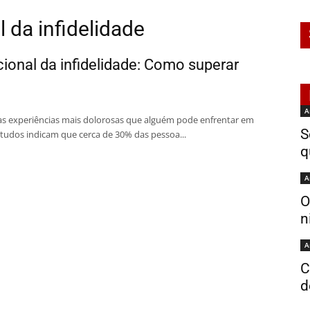
 da infidelidade
onal da infidelidade: Como superar
A
das experiências mais dolorosas que alguém pode enfrentar em
S
tudos indicam que cerca de 30% das pessoa...
q
A
O
n
A
C
d