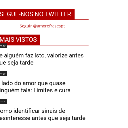
SEGUE-NOS NO TWITTER
Seguir @amorefrasespt
MAIS VISTOS
mor
e alguém faz isto, valorize antes
ue seja tarde
mor
 lado do amor que quase
inguém fala: Limites e cura
mor
omo identificar sinais de
esinteresse antes que seja tarde