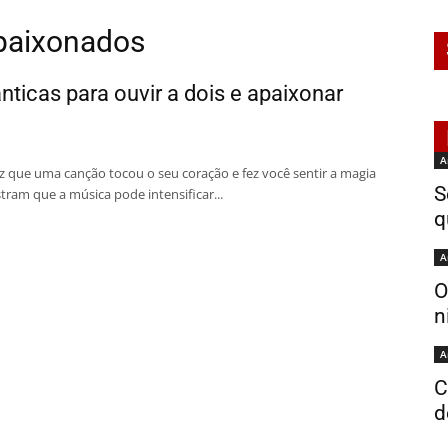
apaixonados
ticas para ouvir a dois e apaixonar
A
z que uma canção tocou o seu coração e fez você sentir a magia
S
ram que a música pode intensificar...
q
A
O
n
A
C
d