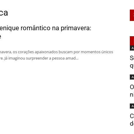
ca
uenique romântico na primavera:
e
A
mavera, os corações apaixonados buscam por momentos únicos
S
re. Já imaginou surpreender a pessoa amad...
q
A
O
n
A
C
d