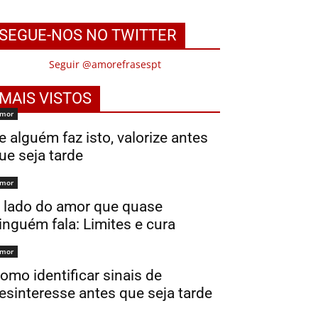
SEGUE-NOS NO TWITTER
Seguir @amorefrasespt
MAIS VISTOS
mor
e alguém faz isto, valorize antes
ue seja tarde
mor
 lado do amor que quase
inguém fala: Limites e cura
mor
omo identificar sinais de
esinteresse antes que seja tarde