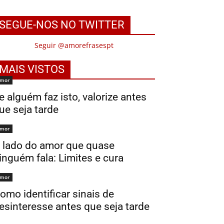
SEGUE-NOS NO TWITTER
Seguir @amorefrasespt
MAIS VISTOS
mor
e alguém faz isto, valorize antes
ue seja tarde
mor
 lado do amor que quase
inguém fala: Limites e cura
mor
omo identificar sinais de
esinteresse antes que seja tarde