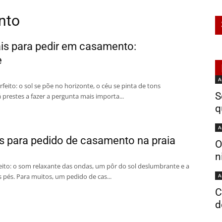
nto
is para pedir em casamento:
e
A
eito: o sol se põe no horizonte, o céu se pinta de tons
S
 prestes a fazer a pergunta mais importa...
q
A
vas para pedido de casamento na praia
O
n
eito: o som relaxante das ondas, um pôr do sol deslumbrante e a
s pés. Para muitos, um pedido de cas...
A
C
d