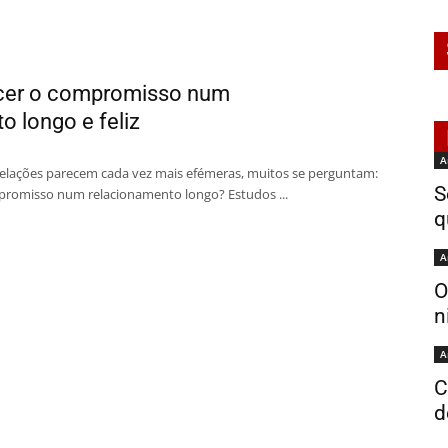
cer o compromisso num
o longo e feliz
A
lações parecem cada vez mais efémeras, muitos se perguntam:
S
promisso num relacionamento longo? Estudos ...
q
A
O
n
A
C
d