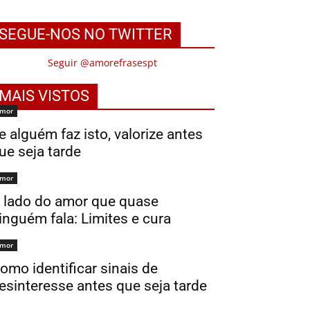
SEGUE-NOS NO TWITTER
Seguir @amorefrasespt
MAIS VISTOS
mor
e alguém faz isto, valorize antes
ue seja tarde
mor
 lado do amor que quase
inguém fala: Limites e cura
mor
omo identificar sinais de
esinteresse antes que seja tarde