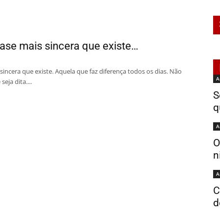
rase mais sincera que existe…
sincera que existe. Aquela que faz diferença todos os dias. Não
A
eja dita....
S
q
A
O
n
A
C
d