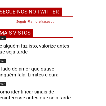
SEGUE-NOS NO TWITTER
Seguir @amorefrasespt
MAIS VISTOS
mor
e alguém faz isto, valorize antes
ue seja tarde
mor
 lado do amor que quase
inguém fala: Limites e cura
mor
omo identificar sinais de
esinteresse antes que seja tarde