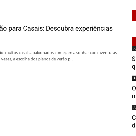
ão para Casais: Descubra experiências
A
ão, muitos casais apaixonados começam a sonhar com aventuras
S
 vezes, a escolha dos planos de verão p...
q
A
O
n
A
C
d