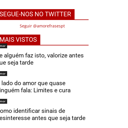
SEGUE-NOS NO TWITTER
Seguir @amorefrasespt
MAIS VISTOS
mor
e alguém faz isto, valorize antes
ue seja tarde
mor
 lado do amor que quase
inguém fala: Limites e cura
mor
omo identificar sinais de
esinteresse antes que seja tarde