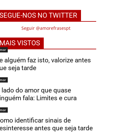
SEGUE-NOS NO TWITTER
Seguir @amorefrasespt
MAIS VISTOS
mor
e alguém faz isto, valorize antes
ue seja tarde
mor
 lado do amor que quase
inguém fala: Limites e cura
mor
omo identificar sinais de
esinteresse antes que seja tarde