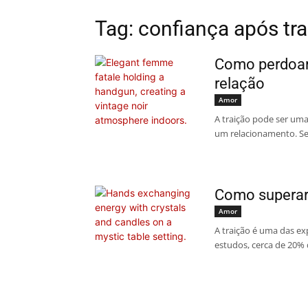
Tag: confiança após tr
Como perdoar
relação
Amor
A traição pode ser um
um relacionamento. Se
Como superar 
Amor
A traição é uma das e
estudos, cerca de 20% 