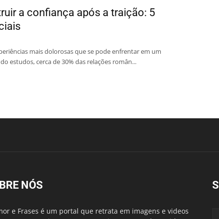
uir a confiança após a traição: 5
ciais
xperiências mais dolorosas que se pode enfrentar em um
do estudos, cerca de 30% das relações român...
BRE NÓS
S
or e Frases é um portal que retrata em imagens e videos