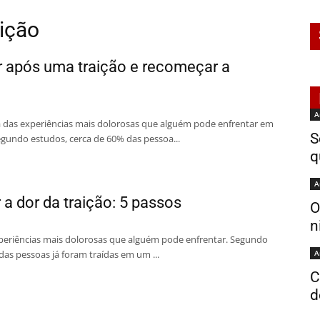
aição
 após uma traição e recomeçar a
A
a das experiências mais dolorosas que alguém pode enfrentar em
S
gundo estudos, cerca de 60% das pessoa...
q
A
a dor da traição: 5 passos
O
n
xperiências mais dolorosas que alguém pode enfrentar. Segundo
das pessoas já foram traídas em um ...
A
C
d