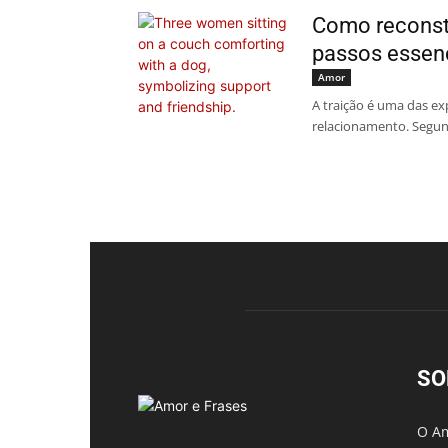
Como reconstr
passos essen
Amor
A traição é uma das e
relacionamento. Segun
SO
O Am