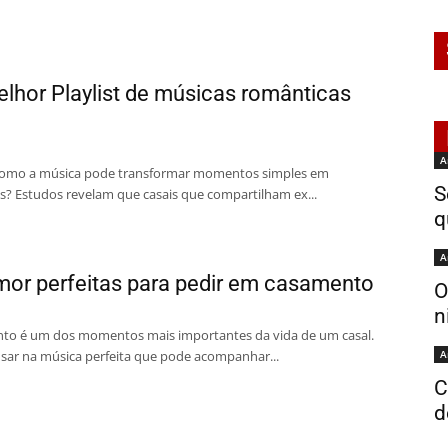
lhor Playlist de músicas românticas
A
 como a música pode transformar momentos simples em
S
s? Estudos revelam que casais que compartilham ex...
q
A
or perfeitas para pedir em casamento
O
n
to é um dos momentos mais importantes da vida de um casal.
nsar na música perfeita que pode acompanhar...
A
C
d