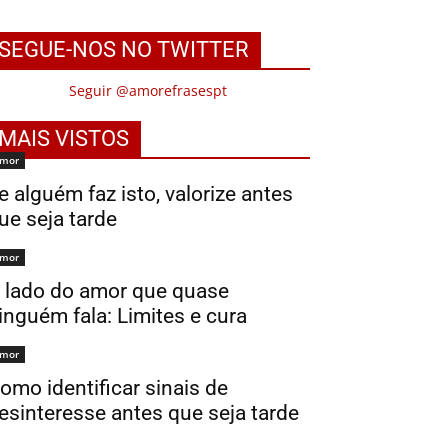
SEGUE-NOS NO TWITTER
Seguir @amorefrasespt
MAIS VISTOS
mor
e alguém faz isto, valorize antes
ue seja tarde
mor
 lado do amor que quase
inguém fala: Limites e cura
mor
omo identificar sinais de
esinteresse antes que seja tarde