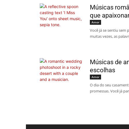
Músicas româ
que apaixon
Amor
Você já se sentiu sem 
muitas vezes, as palav
Músicas de am
escolhas
Amor
O dia do seu casament
promessas. Você já pa