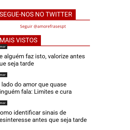
SEGUE-NOS NO TWITTER
Seguir @amorefrasespt
MAIS VISTOS
mor
e alguém faz isto, valorize antes
ue seja tarde
mor
 lado do amor que quase
inguém fala: Limites e cura
mor
omo identificar sinais de
esinteresse antes que seja tarde