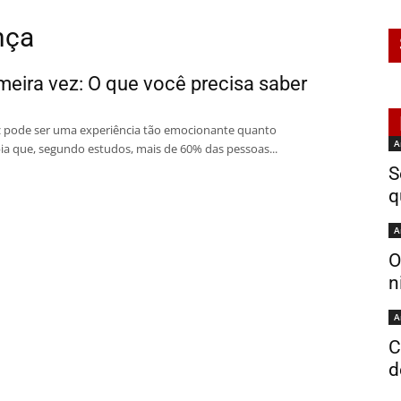
nça
imeira vez: O que você precisa saber
ez pode ser uma experiência tão emocionante quanto
A
bia que, segundo estudos, mais de 60% das pessoas...
S
q
A
O
n
A
C
d