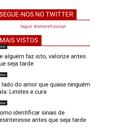
SEGUE-NOS NO TWITTER
Seguir @amorefrasespt
MAIS VISTOS
mor
e alguém faz isto, valorize antes
ue seja tarde
mor
 lado do amor que quase ninguém
ala: Limites e cura
mor
omo identificar sinais de
esinteresse antes que seja tarde