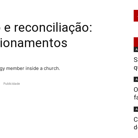
 e reconciliação:
cionamentos
A
S
q
A
Publicidade
O
f
A
C
d