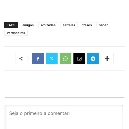
TAGS
amigos
amizades
estrelas
frases
saber
verdadeiras