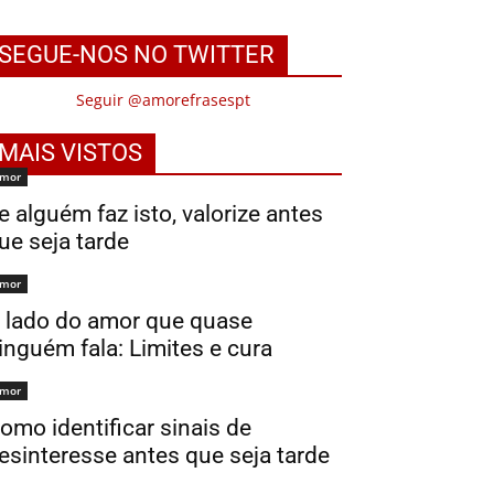
SEGUE-NOS NO TWITTER
Seguir @amorefrasespt
MAIS VISTOS
mor
e alguém faz isto, valorize antes
ue seja tarde
mor
 lado do amor que quase
inguém fala: Limites e cura
mor
omo identificar sinais de
esinteresse antes que seja tarde