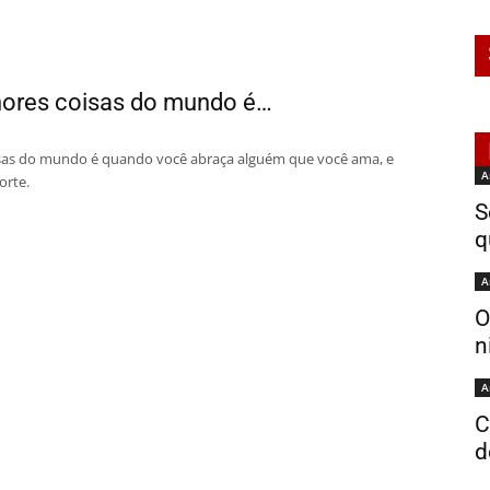
ores coisas do mundo é…
sas do mundo é quando você abraça alguém que você ama, e
A
orte.
S
q
A
O
n
A
C
d