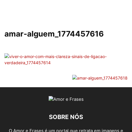
amar-alguem_1774457616
SOBRE NÓS
O Amor e Frases é um portal que retrata em imagens e