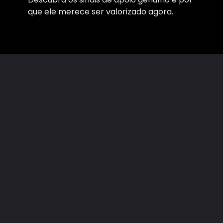
que ele merece ser valorizado agora.
Opening
https://amorefrases.com/se-alguem-faz-isto-valorize-antes-que-seja-tarde/